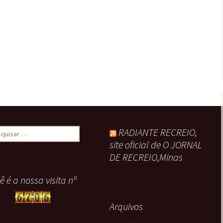
uisar
RADIANTE RECREIO,
site oficial de O JORNAL
DE RECREIO,Minas
ê é a nossa visita nº
Arquivos