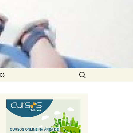
Pesquisar
ES
por:
s