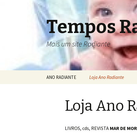
Tempos R
Mais um site Radiante
Pular
ANO RADIANTE
Loja Ano Radiante
para
o
conteúdo
Loja Ano R
LIVROS, cds, REVISTA
MAR DE MO