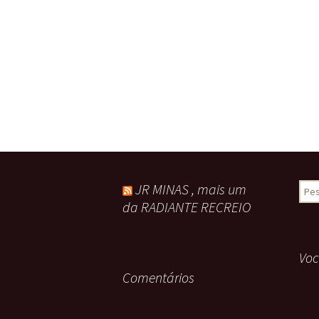
JR MINAS , mais um
Pesq
por:
da RADIANTE RECREIO
Voc
Comentários