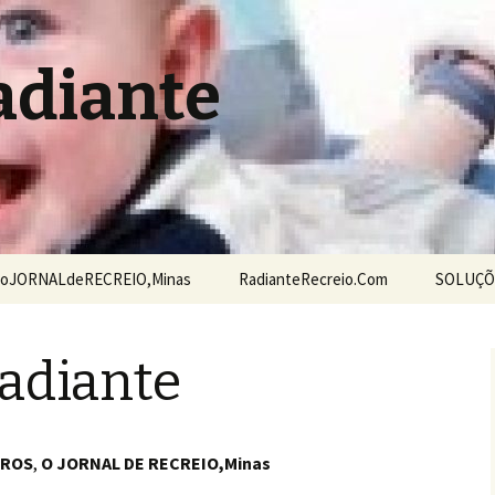
adiante
oJORNALdeRECREIO,Minas
RadianteRecreio.Com
SOLUÇÕ
Doaçõe
adiante
RROS
,
O JORNAL DE RECREIO,Minas